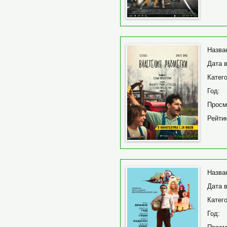
Назва
Дата 
Катего
Год:
Просм
Рейтин
Назва
Дата 
Катего
Год: