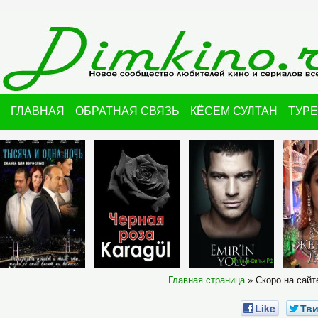
ГЛАВНАЯ
ОБРАТНАЯ СВЯЗЬ
КЁСЕМ СУЛТАН
ТУР
Главная страница
»
Скоро на сайт
Like
Тви