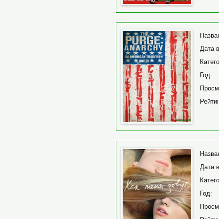
Назва
Дата 
Катего
Год:
Просм
Рейтин
Назва
Дата 
Катего
Год:
Просм