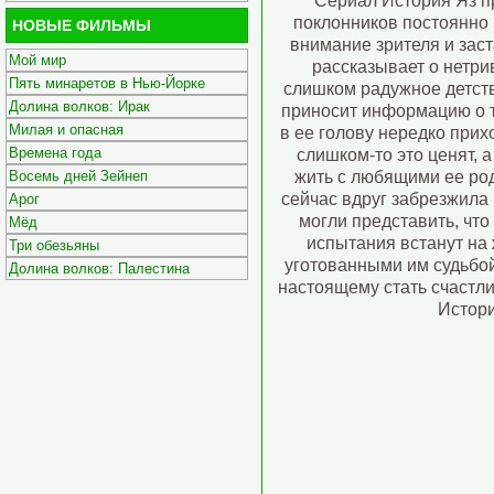
Сериал История Яз п
поклонников постоянно
НОВЫЕ ФИЛЬМЫ
внимание зрителя и за
Мой мир
рассказывает о нетри
Пять минаретов в Нью-Йорке
слишком радужное детств
Долина волков: Ирак
приносит информацию о т
Милая и опасная
в ее голову нередко прих
Времена года
слишком-то это ценят, а
жить с любящими ее род
Восемь дней Зейнеп
сейчас вдруг забрезжила 
Арог
могли представить, что
Мёд
испытания встанут на 
Три обезьяны
уготованными им судьбой
Долина волков: Палестина
настоящему стать счастл
Истори