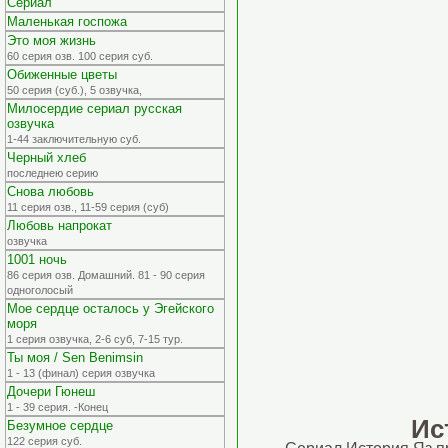
Сериал
Маленькая госпожа
Это моя жизнь
60 серия озв. 100 серия суб.
Обиженные цветы
50 серия (суб.), 5 озвучка,
Милосердие сериал русская
озвучка
1-44 заключительную суб.
Черный хлеб
последнею серию
Снова любовь
11 серия озв., 11-59 серия (суб)
Любовь напрокат
озвучка
1001 ночь
86 серия озв. Домашний. 81 - 90 серия
одноголосый
Мое сердце осталось у Эгейского
моря
1 серия озвучка, 2-6 суб, 7-15 тур.
Ты моя / Sen Benimsin
1 - 13 (финал) серия озвучка
Дочери Гюнеш
1 - 39 серия. -Конец
Ис
Безумное сердце
122 серия суб.