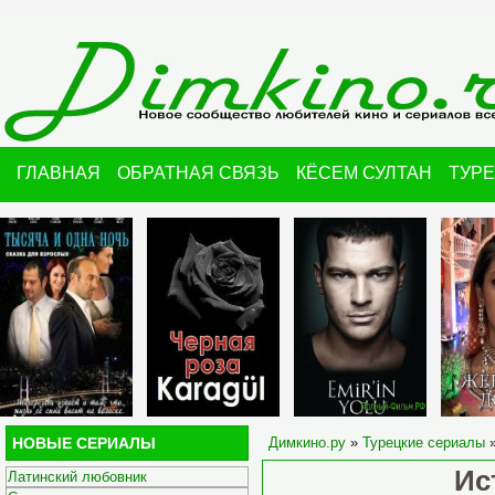
ГЛАВНАЯ
ОБРАТНАЯ СВЯЗЬ
КЁСЕМ СУЛТАН
ТУР
НОВЫЕ СЕРИАЛЫ
Димкино.ру
»
Турецкие сериалы
»
Ис
Латинский любовник