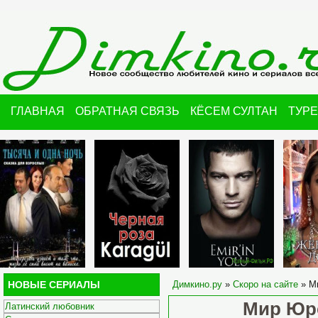
ГЛАВНАЯ
ОБРАТНАЯ СВЯЗЬ
КЁСЕМ СУЛТАН
ТУР
НОВЫЕ СЕРИАЛЫ
Димкино.ру
»
Скоро на сайте
» Ми
Мир Юрс
Латинский любовник