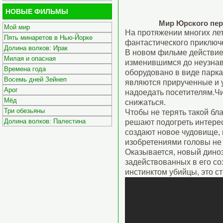
НОВЫЕ ФИЛЬМЫ
Мир Юрского пер
Мой мир
На протяжении многих ле
Пять минаретов в Нью-Йорке
фантастического приключ
Долина волков: Ирак
В новом фильме действие 
Милая и опасная
изменившимся до неузнав
Времена года
оборудовано в виде парк
Восемь дней Зейнеп
являются прирученные и 
Арог
надоедать посетителям.Чи
Мёд
снижаться.
Три обезьяны
Чтобы не терять такой бл
Долина волков: Палестина
решают подогреть интере
создают новое чудовище,
изобретениями головы не 
Оказывается, новый диноз
задействованных в его соз
инстинктом убийцы, это с