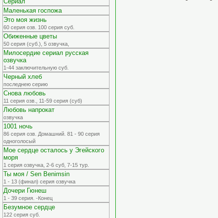
Сериал
Маленькая госпожа
Это моя жизнь
60 серия озв. 100 серия суб.
Обиженные цветы
50 серия (суб.), 5 озвучка,
Милосердие сериал русская
озвучка
1-44 заключительную суб.
Черный хлеб
последнею серию
Снова любовь
11 серия озв., 11-59 серия (суб)
Любовь напрокат
озвучка
1001 ночь
86 серия озв. Домашний. 81 - 90 серия
одноголосый
Мое сердце осталось у Эгейского
моря
1 серия озвучка, 2-6 суб, 7-15 тур.
Ты моя / Sen Benimsin
1 - 13 (финал) серия озвучка
Дочери Гюнеш
1 - 39 серия. -Конец
Безумное сердце
122 серия суб.