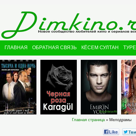
ГЛАВНАЯ
ОБРАТНАЯ СВЯЗЬ
КЁСЕМ СУЛТАН
ТУР
Главная страница
»
Мелодрамы
Like
Тви